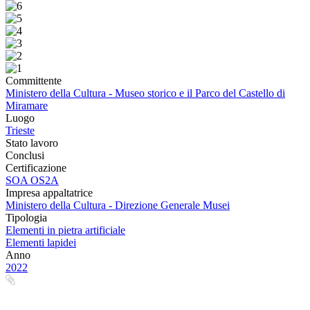
Previous
Next
Committente
Ministero della Cultura - Museo storico e il Parco del Castello di
Miramare
Luogo
Trieste
Stato lavoro
Conclusi
Certificazione
SOA OS2A
Impresa appaltatrice
Ministero della Cultura - Direzione Generale Musei
Tipologia
Elementi in pietra artificiale
Elementi lapidei
Anno
2022