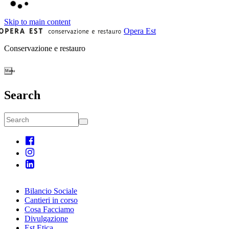
Skip to main content
Opera Est
Conservazione e restauro
Toggle
navigation
Search
Search
Search
User
Main
account
navigation
menu
Bilancio Sociale
Cantieri in corso
Cosa Facciamo
Divulgazione
Est Etica