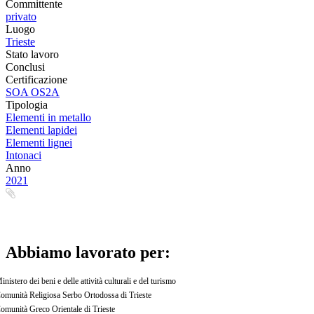
Committente
privato
Luogo
Trieste
Stato lavoro
Conclusi
Certificazione
SOA OS2A
Tipologia
Elementi in metallo
Elementi lapidei
Elementi lignei
Intonaci
Anno
2021
Abbiamo lavorato per:
inistero dei beni e delle attività culturali e del turismo
omunità Religiosa Serbo Ortodossa di Trieste
omunità Greco Orientale di Trieste