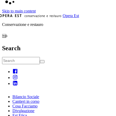
Skip to main content
Opera Est
Conservazione e restauro
Toggle
navigation
Search
Search
Search
User
Main
account
navigation
menu
Bilancio Sociale
Cantieri in corso
Cosa Facciamo
Divulgazione
Est Etica