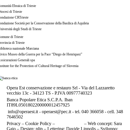
omunità Ebraica di Trieste
iocesi di Trieste
ondazione CRTrieste
ondazione Società per la Conservazione della Basilica di Aquileia
niversità degli Studi di Trieste
omune di Trieste
rovincia di Trieste
iblioteca nazionale Marciana
ivico Museo della Guerra per la Pace “Diego de Henriquez”
ssicurazioni Generali spa
nstitute for the Protection of Cultural Heritage of Slovenia
Opera Est conservazione e restauro Srl - Via del Lazzaretto
vecchio 13c - 34123 TS - P.IVA 00977740323
Banca Popolare Etica S.C.P.A. Iban
IT89L0501802200000012457925
info@operaest.it - operaest@pec.it - tel.
040 366058
- cell.
348
7646502
Privacy – Cookie Policy –
Area Riservata
– Web concept: Sara
Gaio – Design: plip – Lettering: Davide Lippolis – Sviluppo: